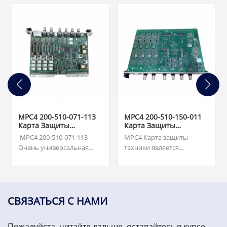
MPC4 200-510-071-113
MPC4 200-510-150-011
Карта Защиты
Карта Защиты
Оборудования
Оборудования
МРС4 200-510-071-113
MPC4 Карта защиты
Очень универсальная
техники является
плата способна
центральным элементом
одновременно измерять
системы защиты техники
и контролировать до
(МПЗ). Эта очень
четырех входных
универсальная плата
динамических сигналов и
способна одновременно
СВЯЗАТЬСЯ С НАМИ
до двух входных сигналов
измерять и
скорости. 7500 долларов
контролировать до
Пожалуйста, читайте дальше, оставайтесь в курсе,