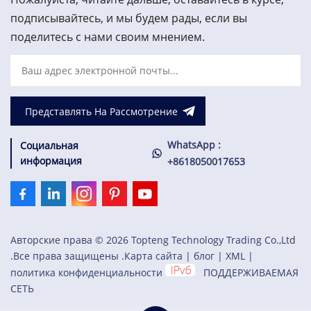
США.Отличное качество,
четырех входных
выгодная цена, добро
динамических сигналов и
подписывайтесь, и мы будем рады, если вы
пожаловать на запрос!
до двух входных сигналов
поделитесь с нами своим мнением.
скорости.
Представлять На Рассмотрение
WhatsApp :
Социальная
информация
+8618050017653
Авторские права © 2026 Topteng Technology Trading Co.,Ltd
.Все права защищены .
Карта сайта
|
блог
|
XML
|
политика конфиденциальности
ПОДДЕРЖИВАЕМАЯ
СЕТЬ