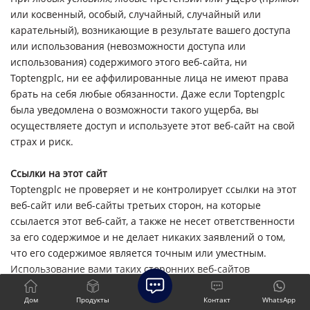
или косвенный, особый, случайный, случайный или
карательный), возникающие в результате вашего доступа
или использования (невозможности доступа или
использования) содержимого этого веб-сайта, ни
Toptengplc, ни ее аффилированные лица не имеют права
брать на себя любые обязанности. Даже если Toptengplc
была уведомлена о возможности такого ущерба, вы
осуществляете доступ и используете этот веб-сайт на свой
страх и риск.
Ссылки на этот сайт
Toptengplc не проверяет и не контролирует ссылки на этот
веб-сайт или веб-сайты третьих сторон, на которые
ссылается этот веб-сайт, а также не несет ответственности
за его содержимое и не делает никаких заявлений о том,
что его содержимое является точным или уместным.
Использование вами таких сторонних веб-сайтов
осуществляется по вашей собственной инициативе и на
риск и может регулироваться условиями использования
Дом
Продукты
Контакт
WhatsApp