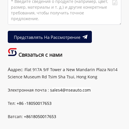
Представлять На Рассмотрение
Связаться с нами
A
адрес:
Flat 917A 9/F Tower a New Mandarin Plaza No14
Science Museum Rd Tsim Sha Tsui, Hong Kong
Электронная почта :
s
ales4@nseauto.com
Тел:
+86 -18050017653
Ватсап:
+8618050017653