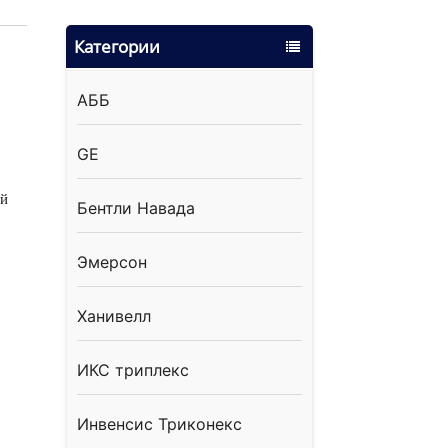
Категории
АББ
GE
ий
Бентли Навада
Эмерсон
Ханивелл
ИКС триплекс
Инвенсис Триконекс