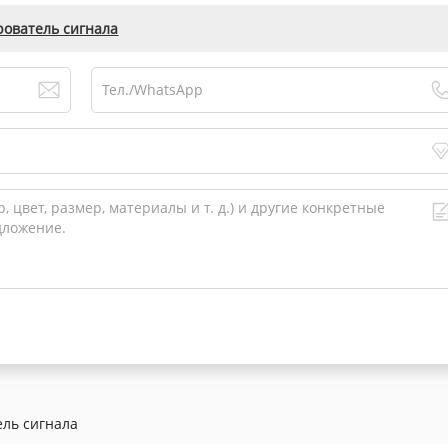
рователь сигнала
ель сигнала