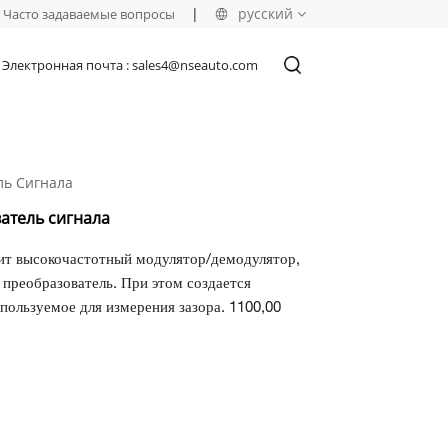
|
русский
Часто задаваемые вопросы
Электронная почта : sales4@nseauto.com
English
français
ль Сигнала
русский
атель сигнала
español
ит высокочастотный модулятор/демодулятор,
العربية
преобразователь. При этом создается
пользуемое для измерения зазора. 1100,00