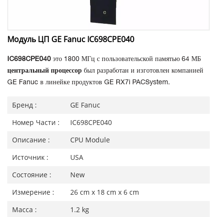
Модуль ЦП GE Fanuc IC698CPE040
IC698CPE040
это 1800 МГц с пользовательской памятью 64 МБ
центральный процессор
был разработан и изготовлен компанией
GE Fanuc в линейке продуктов GE RX7i PACSystem.
Бренд :
GE Fanuc
Номер Части :
IC698CPE040
Описание :
CPU Module
Источник :
USA
Состояние :
New
Измерение :
26 cm x 18 cm x 6 cm
Масса :
1.2 kg