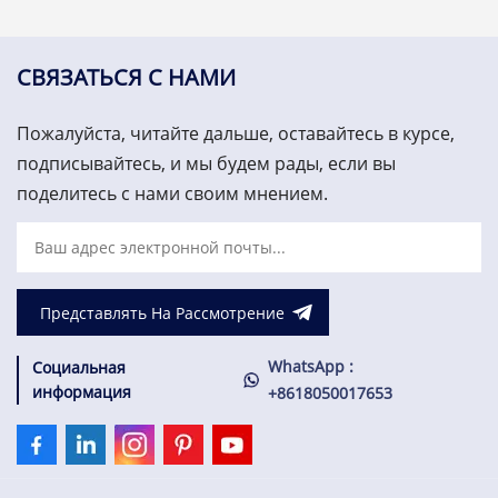
ресурсами (ARCNET).
произведен подставной
Origin... карты, контроль
компанией General Electric
турбин, мониторинг
GE Energy как член серии
вибрации и система
Mark VIe систем
СВЯЗАТЬСЯ С НАМИ
защиты активов. 3000,00
управления ветряными
долларов США
турбинами и системных
Пожалуйста, читайте дальше, оставайтесь в курсе,
продуктов.
подписывайтесь, и мы будем рады, если вы
поделитесь с нами своим мнением.
Представлять На Рассмотрение
WhatsApp :
Социальная
информация
+8618050017653