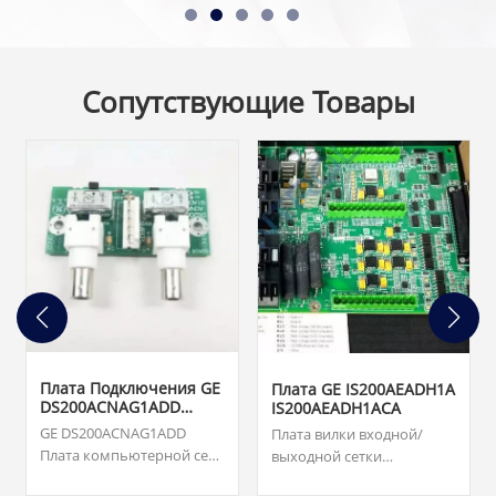
Сопутствующие Товары
Плата Подключения GE
Плата GE IS200AEADH1A
DS200ACNAG1ADD
IS200AEADH1ACA
ARCNET
GE DS200ACNAG1ADD
Плата вилки входной/
Плата компьютерной сети
выходной сетки
с прикрепленными
IS200AEADH1A был