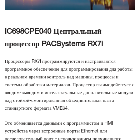
СВЯЗАТЬСЯ С НАМИ
IC698CPE040 Центральный
процессор PACSystems RX7i
Процессоры RX7i программируются и настраиваются
программное обеспечение для программирования для работы
в реальном времени
контроль над
машины,
процессы и
системы обработки материалов. Процессор
взаимодействует с
вводом-выводом и
интеллектуальные дополнительные модули
над стойкой-
смонтированная объединительная плата
стандартного формата VME64.
Это
обменивается данными с программистом и HMI
устройства через
встроенные порты Ethernet или
последовательный порт
с использованием подчиненного