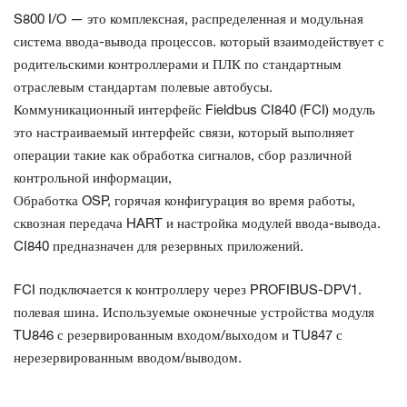
S800 I/O — это комплексная, распределенная и модульная
система ввода-вывода процессов.
который взаимодействует с
родительскими контроллерами и ПЛК по стандартным
отраслевым стандартам
полевые автобусы.
Коммуникационный интерфейс Fieldbus CI840 (FCI)
модуль
это настраиваемый интерфейс связи, который выполняет
операции
такие как обработка сигналов, сбор различной
контрольной информации,
Обработка OSP, горячая конфигурация во время работы,
сквозная передача HART и
настройка модулей ввода-вывода.
CI840 предназначен для резервных приложений.
FCI подключается к контроллеру через PROFIBUS-DPV1.
полевая шина. Используемые оконечные устройства модуля
TU846 с резервированным входом/выходом и
TU847 с
нерезервированным вводом/выводом.