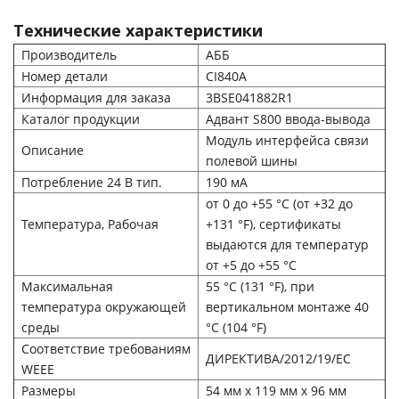
Технические характеристики
Производитель
АББ
Номер детали
CI840A
Информация для заказа
3BSE041882R1
Каталог продукции
Адвант S800 ввода-вывода
Модуль интерфейса связи
Описание
полевой шины
Потребление 24 В тип.
190 мА
от 0 до +55 °C (от +32 до
Температура, Рабочая
+131 °F), сертификаты
выдаются для температур
от +5 до +55 °C
Максимальная
55 °C (131 °F), при
температура окружающей
вертикальном монтаже 40
среды
°C (104 °F)
Соответствие требованиям
ДИРЕКТИВА/2012/19/ЕС
WEEE
Размеры
54 мм х 119 мм х 96 мм