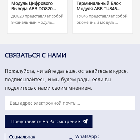
Модуль Цифрового
Терминальный Блок
Вывода ABB DO820
Модуля ABB TU846
3BSE008514R1
3BSE022460R1
ДО820 представляет собой
ТУ846 представляет собой
8-канальный модуль
оконечный модуль
релейных (НО) выходов
модуля (MTU) для
переменного/
резервной конфигурации
постоянного тока 230 В
интерфейса полевой связи
для ввода/вывода S800.
CI840/CI840A и резервного
Наша команда доступна
ввода-вывода.
СВЯЗАТЬСЯ С НАМИ
круглосуточно и без
выходных, чтобы оказать
Пожалуйста, читайте дальше, оставайтесь в курсе,
вам срочную поддержку в
критически важных
подписывайтесь, и мы будем рады, если вы
запасных частях,
поделитесь с нами своим мнением.
пожалуйста, свяжитесь с
нами.
Представлять На Рассмотрение
WhatsApp :
Социальная